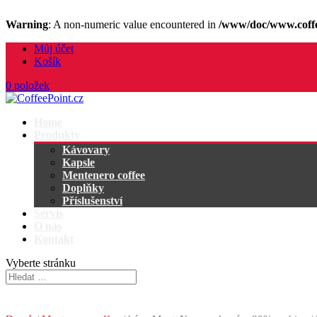
Warning
: A non-numeric value encountered in
/www/doc/www.coffe
Můj účet
Košík
0 položek
Home
Produkty
Kávovary
Kapsle
Mentenero coffee
Doplňky
Příslušenství
Servis
O nás
Kontakt
Vyberte stránku