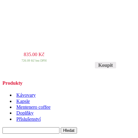
835.00
Kč
726.09
Kč
bez DPH
Koupit
Produkty
Kávovary
Kapsle
Mentenero coffee
Doplňky
Příslušenství
Vyhledávání