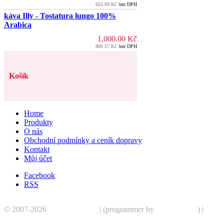
652.89
Kč
bez DPH
káva Illy - Tostatura lungo 100%
Arabica
1,000.00
Kč
869.57
Kč
bez DPH
Košík
Home
Produkty
O nás
Obchodní podmínky a ceník dopravy
Kontakt
Můj účet
Facebook
RSS
© 2007-2026
CoffeePoint.cz
| (programmer by
dubuco.com
) |
Infor