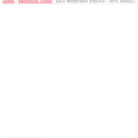
Domů
/
Mentenero coffee
/ káva MenteNero zrnková – 80% arabica /