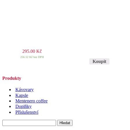
295.00
Kč
256.52
Kč
bez DPH
Koupit
Produkty
Kávovary
Kapsle
Mentenero coffee
Doplňky
Příslušenství
Vyhledávání