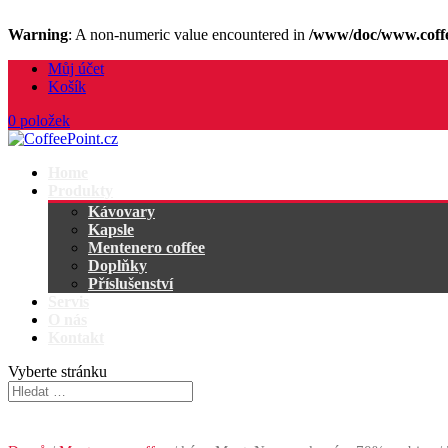
Warning
: A non-numeric value encountered in
/www/doc/www.coffe
Můj účet
Košík
0 položek
Home
Produkty
Kávovary
Kapsle
Mentenero coffee
Doplňky
Příslušenství
Servis
O nás
Kontakt
Vyberte stránku