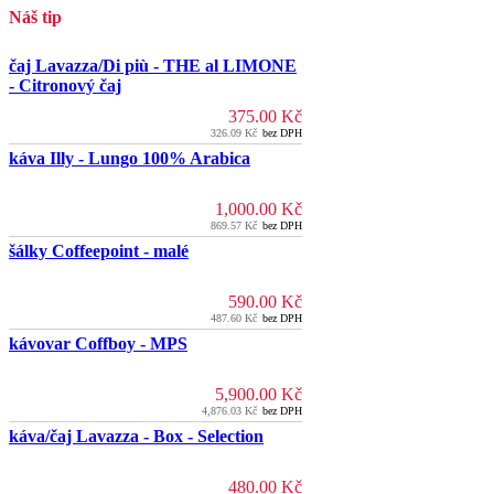
Náš tip
čaj Lavazza/Di più - THE al LIMONE
- Citronový čaj
375.00
Kč
326.09
Kč
bez DPH
káva Illy - Lungo 100% Arabica
1,000.00
Kč
869.57
Kč
bez DPH
šálky Coffeepoint - malé
590.00
Kč
487.60
Kč
bez DPH
kávovar Coffboy - MPS
5,900.00
Kč
4,876.03
Kč
bez DPH
káva/čaj Lavazza - Box - Selection
480.00
Kč