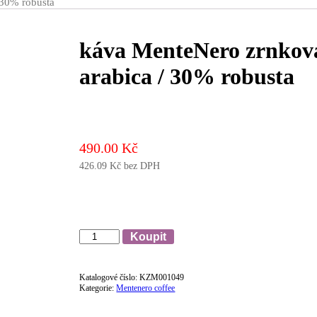
 30% robusta
káva MenteNero zrnkov
arabica / 30% robusta
490.00
Kč
426.09
Kč
bez DPH
Množství
Koupit
Katalogové číslo:
KZM001049
Kategorie:
Mentenero coffee