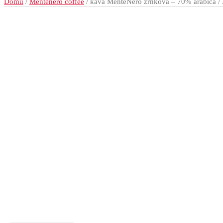
Domů
/
Mentenero coffee
/ káva MenteNero zrnková – 70% arabica /