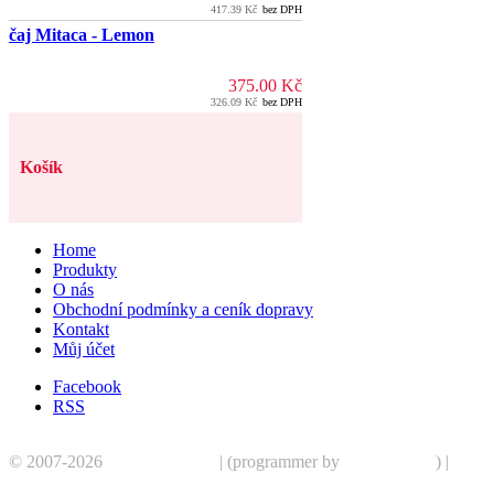
417.39
Kč
bez DPH
čaj Mitaca - Lemon
375.00
Kč
326.09
Kč
bez DPH
Košík
Home
Produkty
O nás
Obchodní podmínky a ceník dopravy
Kontakt
Můj účet
Facebook
RSS
© 2007-2026
CoffeePoint.cz
| (programmer by
dubuco.com
) |
Infor