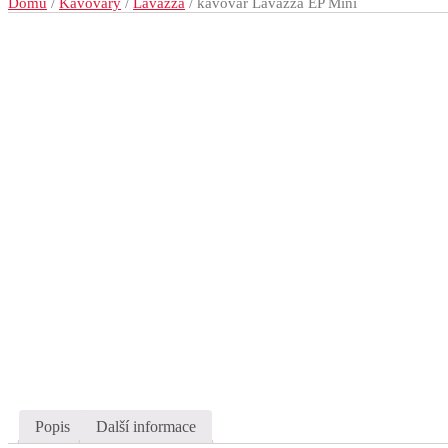
Domů
/
Kávovary
/
Lavazza
/ kávovar Lavazza EP Mini
Popis
Další informace