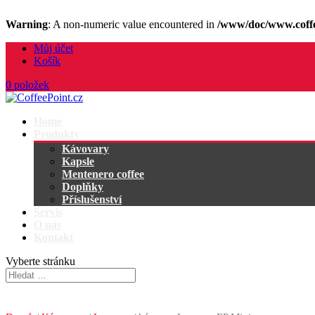
Warning
: A non-numeric value encountered in
/www/doc/www.coffe
Můj účet
Košík
0 položek
Home
Produkty
Kávovary
Kapsle
Mentenero coffee
Doplňky
Příslušenství
Servis
O nás
Kontakt
Vyberte stránku