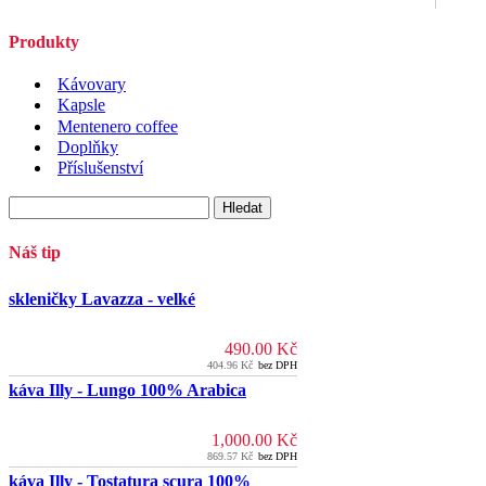
Produkty
Kávovary
Kapsle
Mentenero coffee
Doplňky
Příslušenství
Vyhledávání
Náš tip
skleničky Lavazza - velké
490.00
Kč
404.96
Kč
bez DPH
káva Illy - Lungo 100% Arabica
1,000.00
Kč
869.57
Kč
bez DPH
káva Illy - Tostatura scura 100%