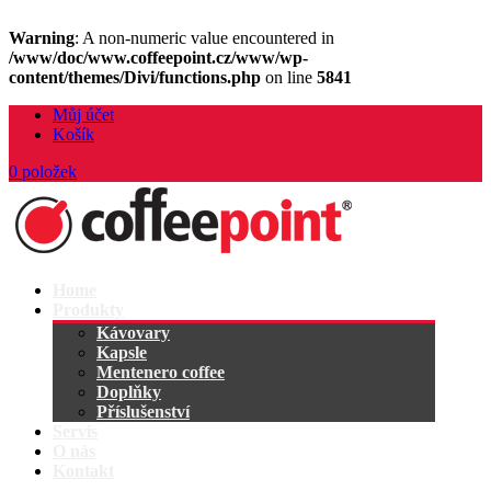
Warning
: A non-numeric value encountered in
/www/doc/www.coffeepoint.cz/www/wp-
content/themes/Divi/functions.php
on line
5841
Můj účet
Košík
0 položek
Home
Produkty
Kávovary
Kapsle
Mentenero coffee
Doplňky
Příslušenství
Servis
O nás
Kontakt